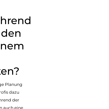
ährend
 den
einem
ten?
ige Planung
ofis dazu
hrend der
n auch eine