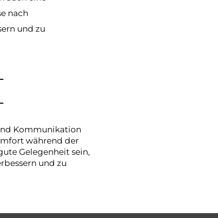
se nach
sern und zu
g und Kommunikation
omfort während der
gute Gelegenheit sein,
erbessern und zu